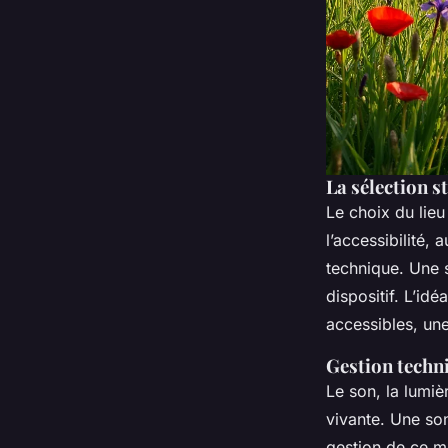
La sélection s
Le choix du lieu
l’accessibilité,
technique. Une s
dispositif. L’id
accessibles, une
Gestion techni
Le son, la lumiè
vivante. Une son
gestion de ce ma