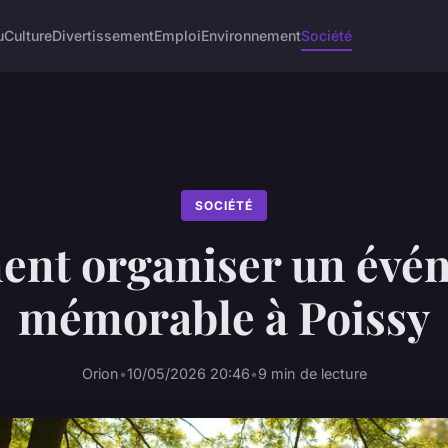
u
Culture
Divertissement
Emploi
Environnement
Société
SOCIÉTÉ
nt organiser un évé
mémorable à Poissy
Orion
•
10/05/2026 20:46
•
9 min de lecture