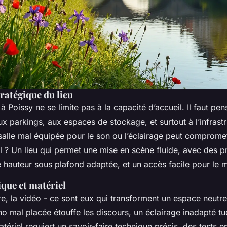
tratégique du lieu
 à Poissy ne se limite pas à la capacité d’accueil. Il faut pen
 aux parkings, aux espaces de stockage, et surtout à l’infrast
alle mal équipée pour le son ou l’éclairage peut compromett
éal ? Un lieu qui permet une mise en scène fluide, avec des p
 hauteur sous plafond adaptée, et un accès facile pour le m
que et matériel
re, la vidéo - ce sont eux qui transforment un espace neutr
o mal placée étouffe les discours, un éclairage inadapté tu
tériel requiert un savoir-faire technique précis, des tests e