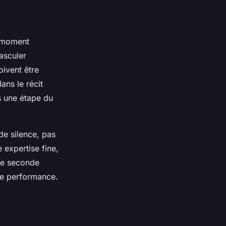
n moment
basculer
ivent être
ans le récit
s une étape du
de silence, pas
 expertise fine,
ue seconde
une performance.