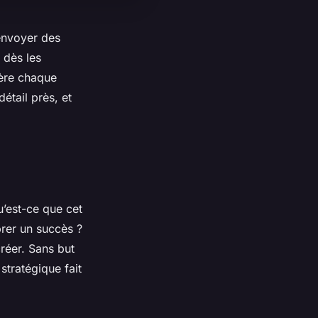
 envoyer des
 dès les
ière chaque
étail près, et
u’est-ce que cet
rer un succès ?
créer. Sans but
stratégique fait