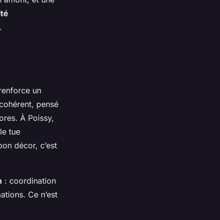
ité
.
 renforce un
 cohérent, pensé
ores. À Poissy,
le tue
bon décor, c’est
n
: coordination
ations. Ce n’est