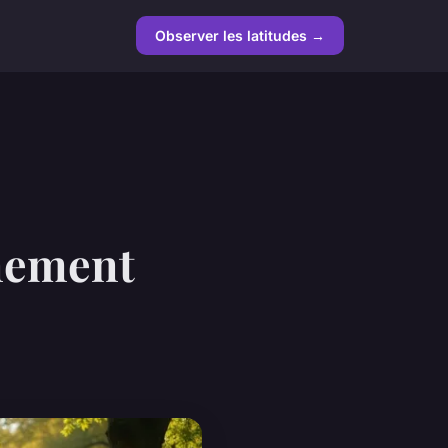
Observer les latitudes →
nement