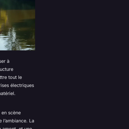
ser à
ructure
re tout le
rises électriques
atériel.
e en scène
e l’ambiance. La
n amont, et une