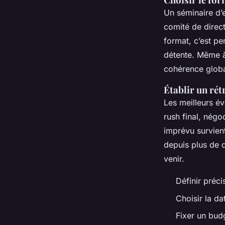
Un séminaire d’e
comité de direct
format, c’est p
détente. Même
cohérence globa
Établir un rét
Les meilleurs év
rush final, nég
imprévu survient
depuis plus de 
venir.
Définir préci
Choisir la d
Fixer un bud