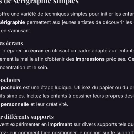
 de sérigraphie simples
ffre une variété de techniques simples pour initier les enfan
sérigraphie
permettent aux jeunes artistes de découvrir les
t en s’amusant.
es écrans
 préparer un
écran
en utilisant un cadre adapté aux enfant
ement la maille afin d’obtenir des
impressions
précises. Ce
centration et le soin.
pochoirs
 pochoirs
est une étape ludique. Utilisez du papier ou du pl
ifs simples. Incitez les enfants à dessiner leurs propres des
 personnelle
et leur créativité.
r différents supports
vent expérimenter en
imprimant
sur divers supports tels qu
ez-leur comment bien positionner le pochoir sur le support.