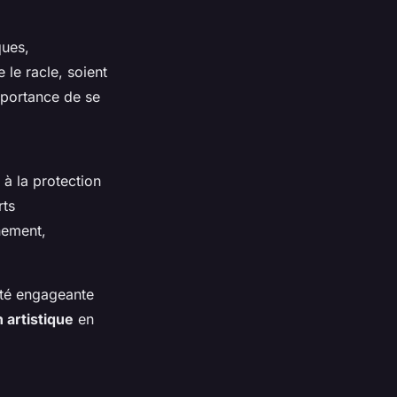
ques,
le racle, soient
importance de se
 à la protection
rts
nement,
vité engageante
 artistique
en