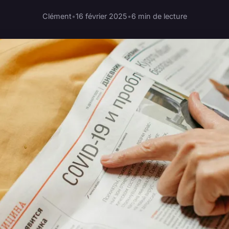
Clément
•
16 février 2025
•
6 min de lecture