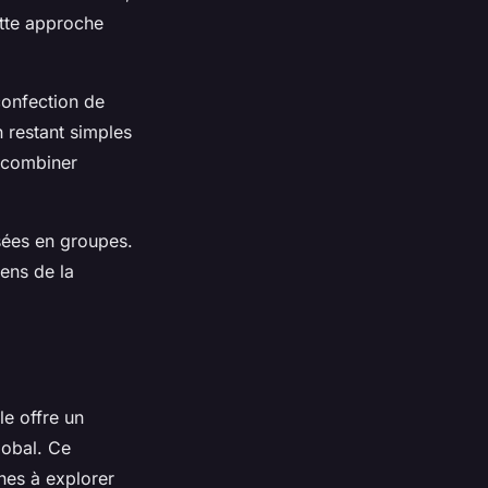
ette approche
confection de
 restant simples
à combiner
isées en groupes.
sens de la
lle offre un
lobal. Ce
nes à explorer