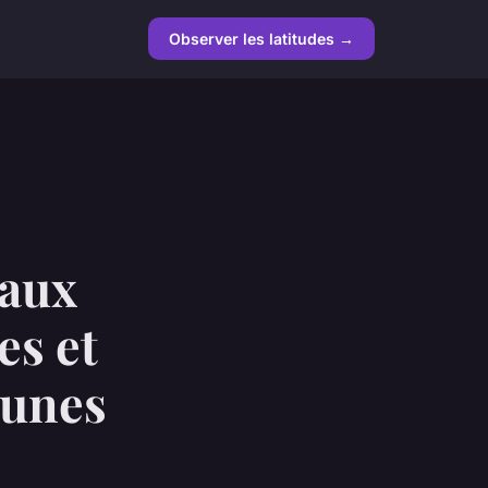
Observer les latitudes →
 aux
es et
jeunes