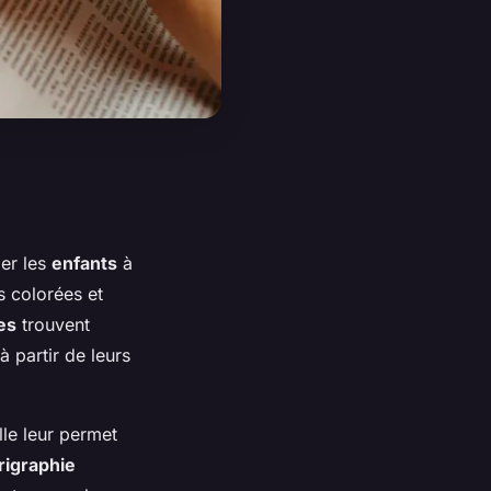
ier les
enfants
à
s colorées et
es
trouvent
à partir de leurs
lle leur permet
rigraphie