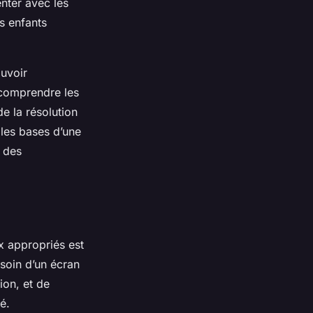
enter avec les
es enfants
uvoir
 comprendre les
e la résolution
 les bases d’une
 des
x appropriés est
soin d’un écran
ion, et de
é.