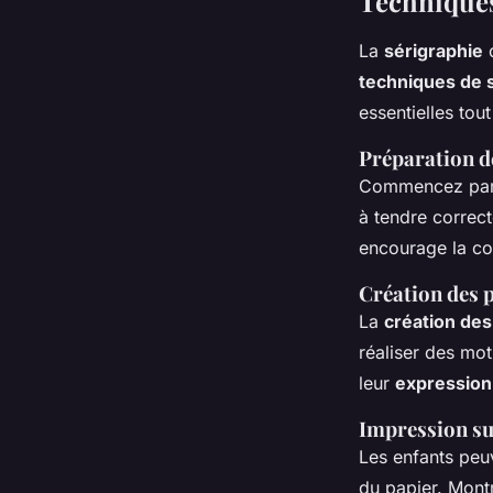
Techniques
La
sérigraphie
o
techniques de 
essentielles tou
Préparation d
Commencez par
à tendre correct
encourage la con
Création des 
La
création des
réaliser des mot
leur
expression
Impression su
Les enfants peu
du papier. Montr