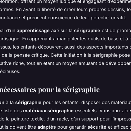
xploration, offrant un moyen ludique et engageant d’expérim
formes. En ayant la liberté de créer leurs propres dessins, l
confiance et prennent conscience de leur potentiel créatif.
pal d’un
apprentissage
axé sur la
sérigraphie
est de promo
rtistique. En apprenant à manipuler les outils de base et à
ssus, les enfants découvrent aussi des aspects importants d
de la pensée critique. Cette initiation à la sérigraphie pose
ative riche, tout en étant un moyen amusant de développer
écieuses.
nécessaires pour la sérigraphie
ion
à la
sérigraphie
pour les enfants, disposer des matériau
ne liste des
matériaux sérigraphie
essentiels. Vous aurez be
de la peinture textile, d’un racle, d’un support pour l’impress
tils doivent être
adaptés
pour garantir
sécurité
et efficacit