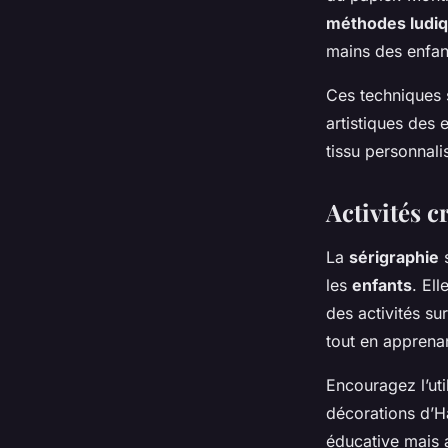
méthodes ludi
mains des enfan
Ces techniques 
artistiques des 
tissu personnali
Activités c
La
sérigraphie
s
les
enfants
. Ell
des activités s
tout en apprena
Encouragez l’uti
décorations d’H
éducative mais a