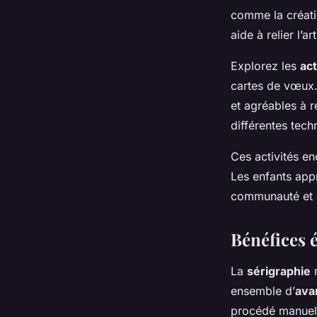
comme la créati
aide à relier l’a
Explorez les
act
cartes de vœux. 
et agréables à ré
différentes tech
Ces activités en
Les enfants appr
communauté et él
Bénéfices é
La
sérigraphie
n
ensemble d’
ava
procédé manuel 