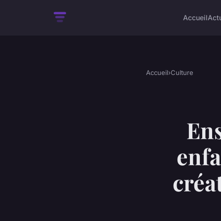
Accueil
Act
Accueil
›
Culture
Ens
enfa
créat