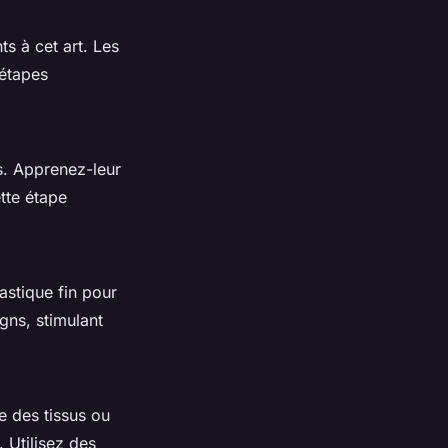
ts à cet art. Les
 étapes
s. Apprenez-leur
tte étape
astique fin pour
igns, stimulant
e des tissus ou
 Utilisez des