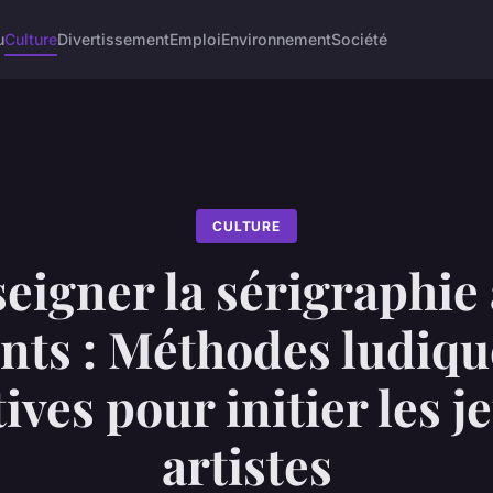
u
Culture
Divertissement
Emploi
Environnement
Société
CULTURE
eigner la sérigraphie
nts : Méthodes ludiqu
ives pour initier les 
artistes